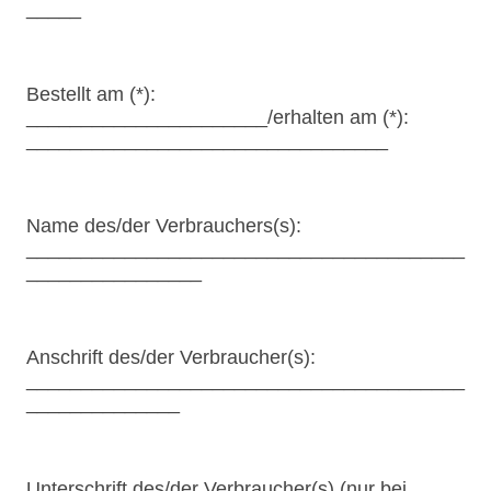
_____
Bestellt am (*):
______________________/erhalten am (*):
_________________________________
Name des/der Verbrauchers(s):
________________________________________
________________
Anschrift des/der Verbraucher(s):
________________________________________
______________
Unterschrift des/der Verbraucher(s) (nur bei